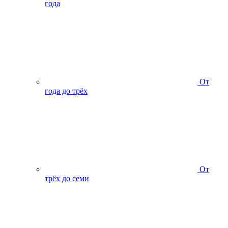
года
От
года до трёх
От
трёх до семи