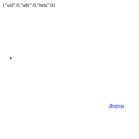
{"uid":0,"adv":0,"beta":0}
Форум