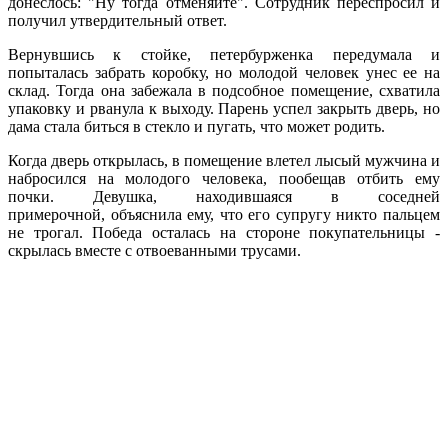
донеслось: "Ну тогда отменяйте". Сотрудник переспросил и
получил утвердительный ответ.
Вернувшись к стойке, петербурженка передумала и
попыталась забрать коробку, но молодой человек унес ее на
склад. Тогда она забежала в подсобное помещение, схватила
упаковку и рванула к выходу. Парень успел закрыть дверь, но
дама стала биться в стекло и пугать, что может родить.
Когда дверь открылась, в помещение влетел лысый мужчина и
набросился на молодого человека, пообещав отбить ему
почки. Девушка, находившаяся в соседней
примерочной, объяснила ему, что его супругу никто пальцем
не трогал. Победа осталась на стороне покупательницы -
скрылась вместе с отвоеванными трусами.