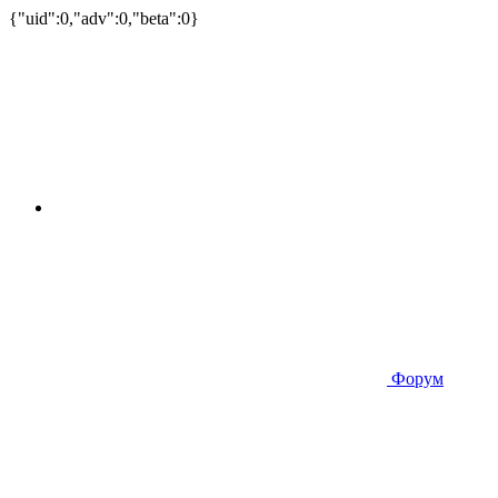
{"uid":0,"adv":0,"beta":0}
Форум