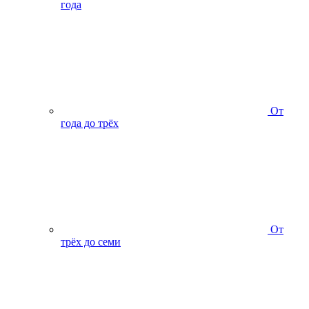
года
От
года до трёх
От
трёх до семи