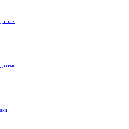
 до трёх
 до семи
ики