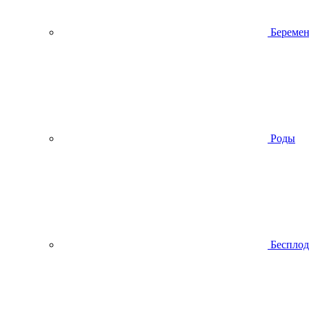
Беремен
Роды
Беспло