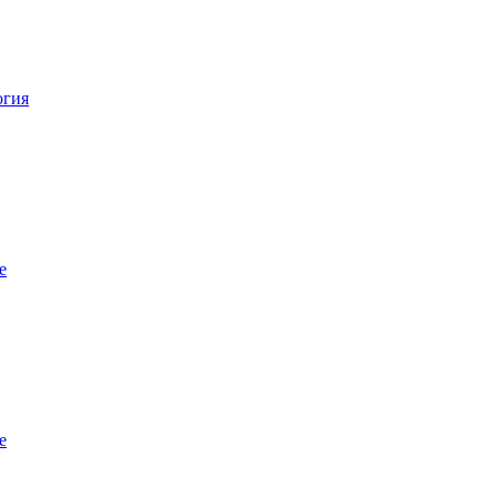
огия
е
е