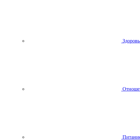
Здоровь
Отноше
Питани