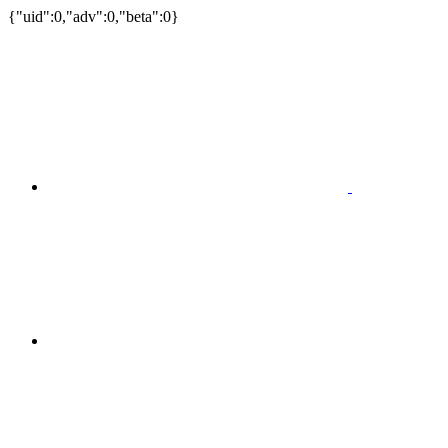
{"uid":0,"adv":0,"beta":0}