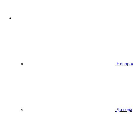
Новоро
До года