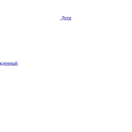
Дети
жденный