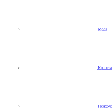
Мода
Красота
Психол