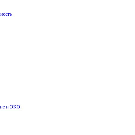
ность
дие и ЭКО