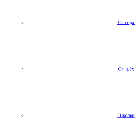
От года
От трёх
Школьн