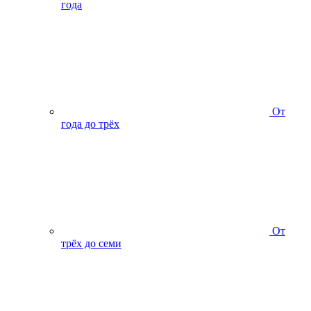
года
От
года до трёх
От
трёх до семи