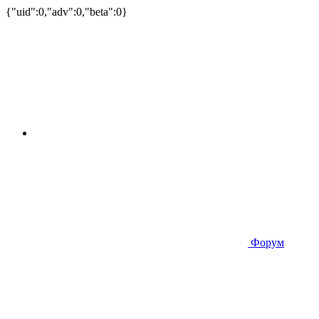
{"uid":0,"adv":0,"beta":0}
Форум