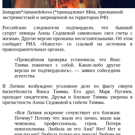
Instagram*/annasedokova (*принадлежит Meta, признанной
экстремистской и запрещенной на территории РФ)
Российские следователи подтвердили, что бывший
супруг певицы Анны Седоковой самовольно свел счеты с
жизнью. Другие версии признаны несостоятельными. Об этом
сообщает РИА «Новости» со ссылкой на источник в
правоохранительных органах.
«Проведённая проверка установила, что Янис
Тимма покончил с собой. Какие-либо другие
версии не подтвердились», — заявил собеседник
агентства.
В Латвии возбуждено уголовное дело по факту смерти
баскетболиста Яниса Тиммы. Его друг, Марк Пугачев,
проходит свидетелем. Друзья и близкие Тиммы уверены в
причастности Анны Седоковой к гибели Тиммы.
«Вся Латвия искренне сочувствует его близким.
Почему? Потому что знали его лично, знали как
чемпиона, профессионала, героя. Потеря
невосполнима. Любила ли его Аня? Нет! Нет и
еще раз нет! Любила только его деньги! Любовь не