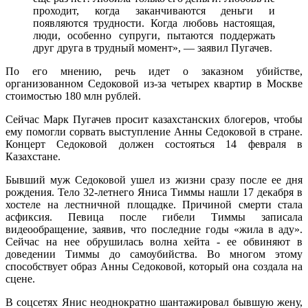
проходит, когда заканчиваются деньги и
появляются трудности. Когда любовь настоящая,
люди, особенно супруги, пытаются поддержать
друг друга в трудный момент», — заявил Пугачев.
По его мнению, речь идет о заказном убийстве,
организованном Седоковой из-за четырех квартир в Москве
стоимостью 180 млн рублей.
Сейчас Марк Пугачев просит казахстанских блогеров, чтобы
ему помогли сорвать выступление Анны Седоковой в стране.
Концерт Седоковой должен состояться 14 февраля в
Казахстане.
Бывший муж Седоковой ушел из жизни сразу после ее дня
рождения. Тело 32-летнего Яниса Тиммы нашли 17 декабря в
хостеле на лестничной площадке. Причиной смерти стала
асфиксия. Певица после гибели Тиммы записала
видеообращение, заявив, что последние годы «жила в аду».
Сейчас на нее обрушилась волна хейта - ее обвиняют в
доведении Тиммы до самоубийства. Во многом этому
способствует образ Анны Седоковой, который она создала на
сцене.
В соцсетях Янис неоднократно шантажировал бывшую жену,