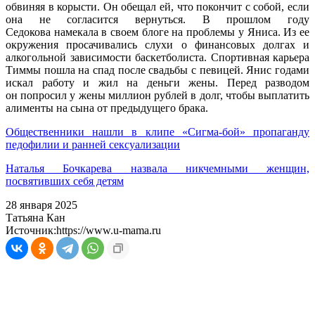
обвиняя в корысти. Он обещал ей, что покончит с собой, если
она не согласится вернуться. В прошлом году
Седокова намекала в своем блоге на проблемы у Яниса. Из ее
окружения просачивались слухи о финансовых долгах и
алкогольной зависимости баскетболиста. Спортивная карьера
Тиммы пошла на спад после свадьбы с певицей. Янис годами
искал работу и жил на деньги жены. Перед разводом
он попросил у жены миллион рублей в долг, чтобы выплатить
алименты на сына от предыдущего брака.
Общественники нашли в клипе «Сигма-бой» пропаганду
педофилии и ранней сексуализации
Наталья Бочкарева назвала никчемными женщин,
посвятивших себя детям
28 января 2025
Татьяна Кан
Источник:
https://www.u-mama.ru