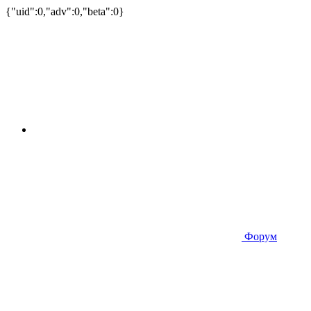
{"uid":0,"adv":0,"beta":0}
Форум