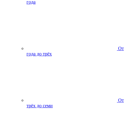
года
От
года до трёх
От
трёх до семи