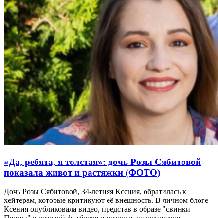
«Да, ребята, я толстая»: дочь Розы Сябитовой
показала живот и растяжки (ФОТО)
Дочь Розы Сябитовой, 34-летняя Ксения, обратилась к
хейтерам, которые критикуют её внешность. В личном блоге
Ксения опубликовала видео, представ в образе "свинки
Пеппы" в розовой футболке и розовых велосипедках.