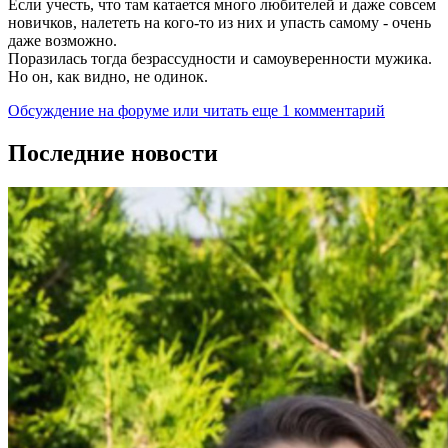
Если учесть, что там катается много любителей и даже совсем
новичков, налететь на кого-то из них и упасть самому - очень
даже возможно.
Поразилась тогда безрассудности и самоуверенности мужика.
Но он, как видно, не одинок.
Обсуждение на форуме
или читать еще 1 комментарий
Последние новости