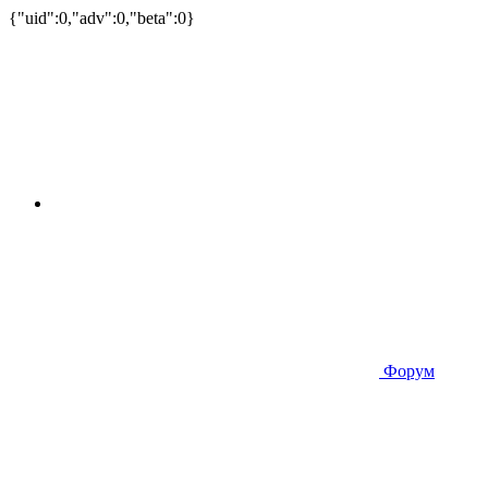
{"uid":0,"adv":0,"beta":0}
Форум