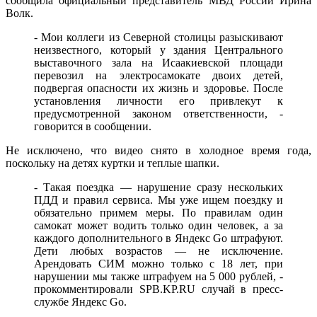
сообщила официальный представитель МВД России Ирина
Волк.
- Мои коллеги из Северной столицы разыскивают
неизвестного, который у здания Центрального
выставочного зала на Исаакиевской площади
перевозил на электросамокате двоих детей,
подвергая опасности их жизнь и здоровье. После
установления личности его привлекут к
предусмотренной законом ответственности, -
говорится в сообщении.
Не исключено, что видео снято в холодное время года,
поскольку на детях куртки и теплые шапки.
- Такая поездка — нарушение сразу нескольких
ПДД и правил сервиса. Мы уже ищем поездку и
обязательно примем меры. По правилам один
самокат может водить только один человек, а за
каждого дополнительного в Яндекс Go штрафуют.
Дети любых возрастов — не исключение.
Арендовать СИМ можно только с 18 лет, при
нарушении мы также штрафуем на 5 000 рублей, -
прокомментировали SPB.KP.RU случай в пресс-
службе Яндекс Go.