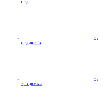
года
От
года до трёх
От
трёх до семи