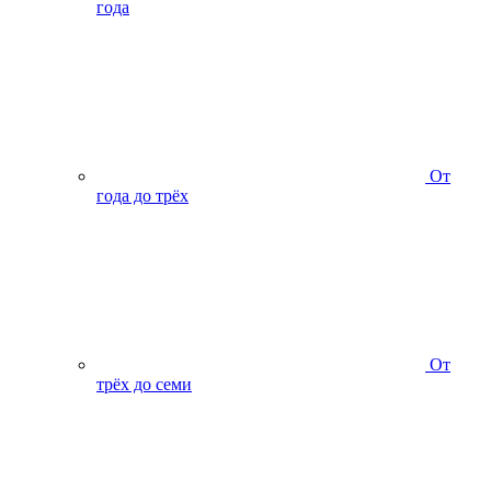
года
От
года до трёх
От
трёх до семи