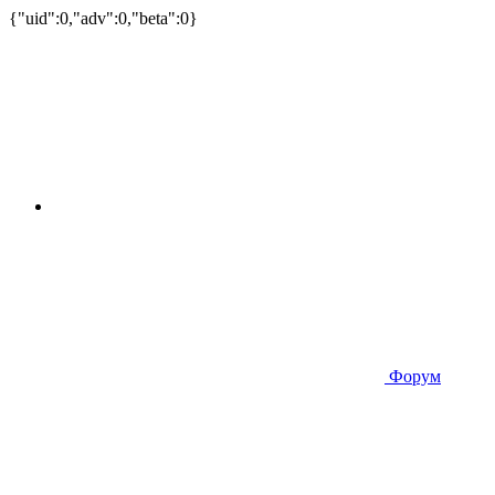
{"uid":0,"adv":0,"beta":0}
Форум