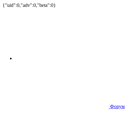
{"uid":0,"adv":0,"beta":0}
Форум