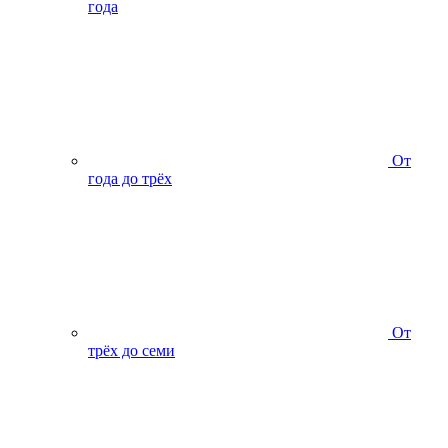
года
От
года до трёх
От
трёх до семи