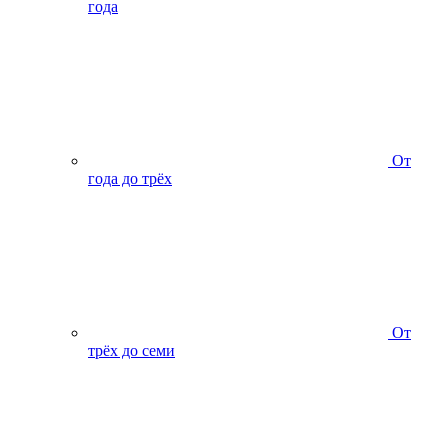
года
От
года до трёх
От
трёх до семи