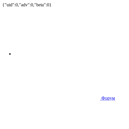
{"uid":0,"adv":0,"beta":0}
Форум