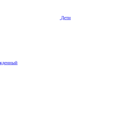
Дети
жденный