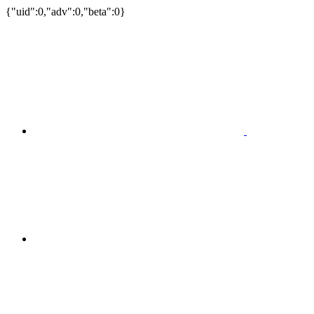
{"uid":0,"adv":0,"beta":0}