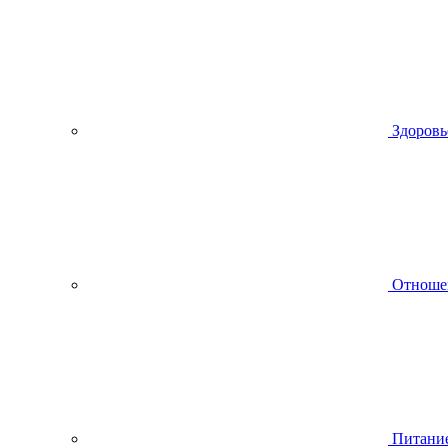
Здоровь
Отноше
Питани