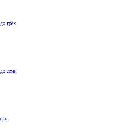
 до трёх
 до семи
ики