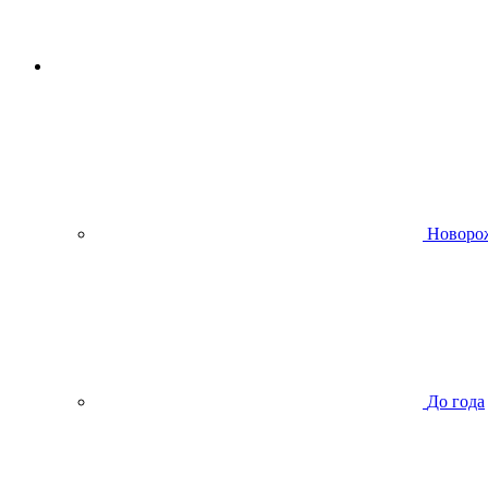
Новоро
До года