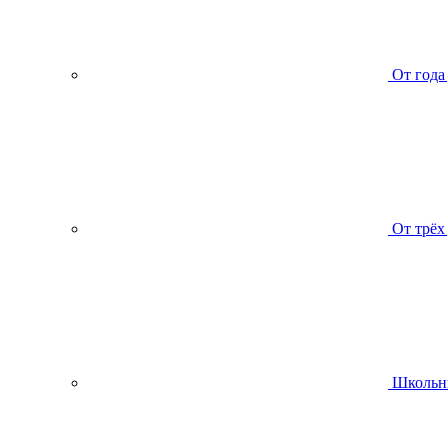
От года
От трёх
Школьн