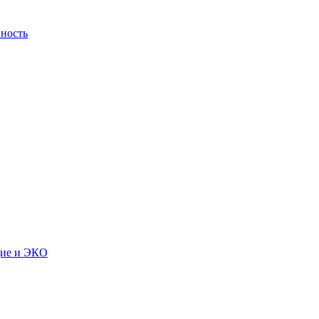
ность
дие и ЭКО