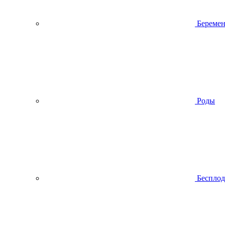
Беремен
Роды
Беспло