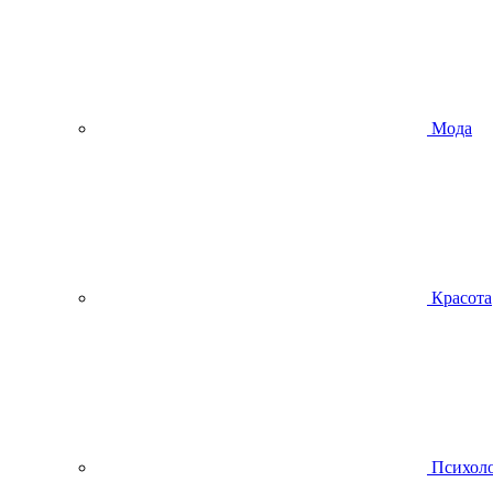
Мода
Красота
Психол