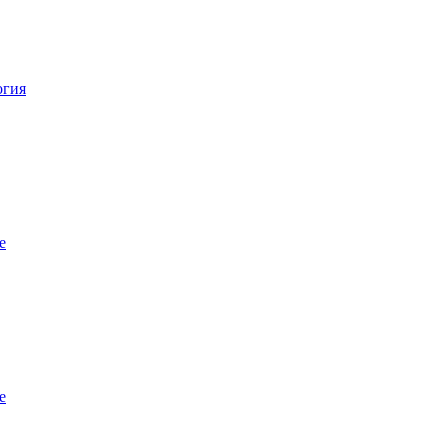
огия
е
е