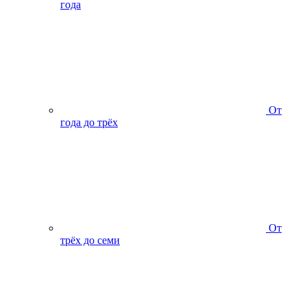
года
От
года до трёх
От
трёх до семи