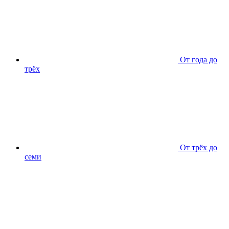
От года до
трёх
От трёх до
семи