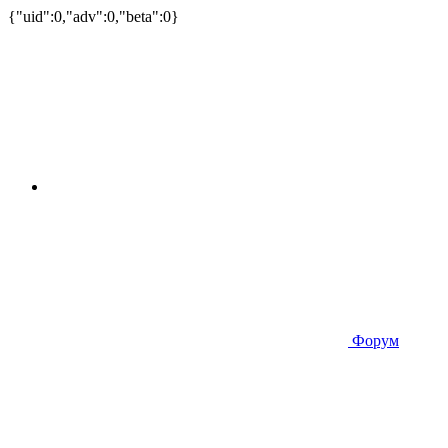
{"uid":0,"adv":0,"beta":0}
Форум