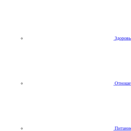
Здоровь
Отноше
Питани