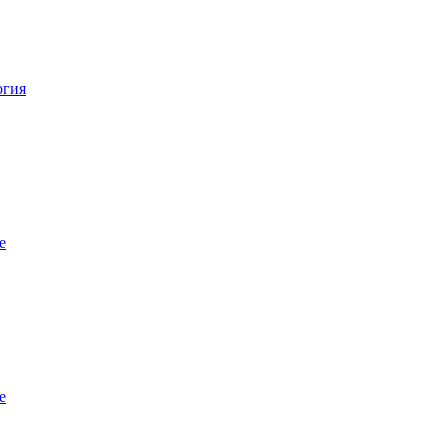
огия
е
е