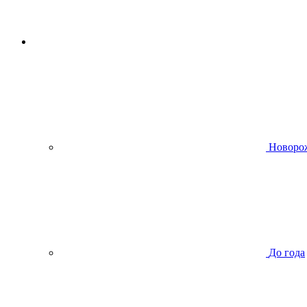
Новоро
До года