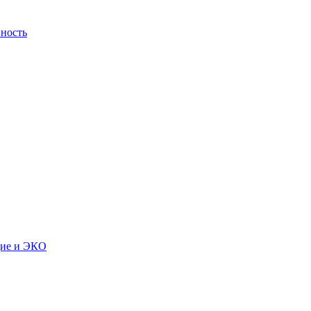
ность
дие и ЭКО