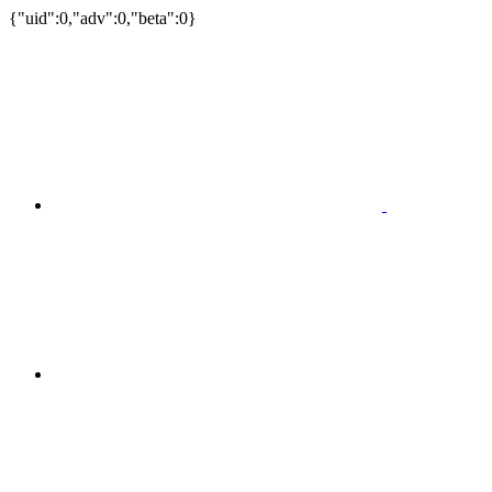
{"uid":0,"adv":0,"beta":0}