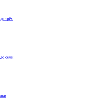
 до трёх
 до семи
ики