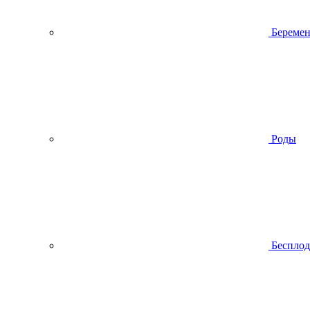
Беремен
Роды
Беспло