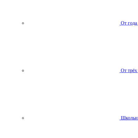
От года
От трёх
Школьн