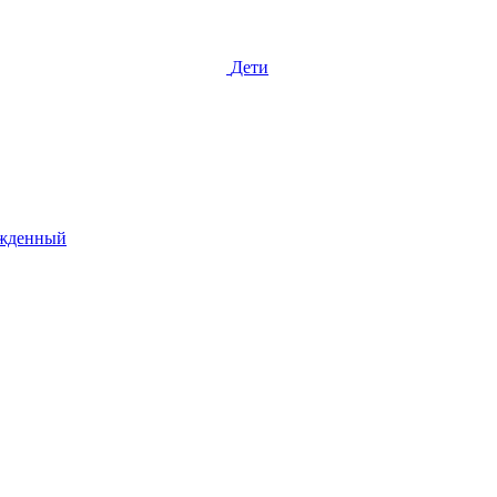
Дети
жденный