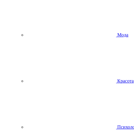
Мода
Красота
Психол