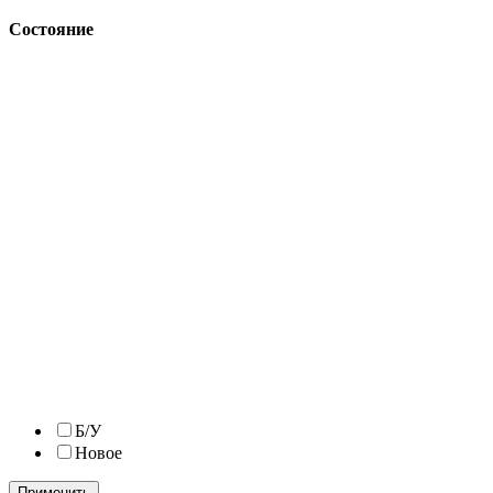
Состояние
Б/У
Новое
Применить