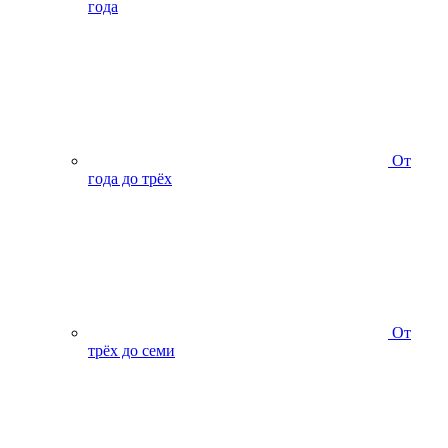
года
От
года до трёх
От
трёх до семи