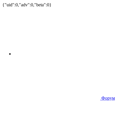
{"uid":0,"adv":0,"beta":0}
Форум