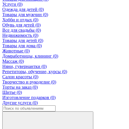
Услуги (
0
)
Одежда для детей (
0
)
Товары для мужчин (
0
)
Хобби и отдых (
0
)
Обувь для детей (
0
)
Все для свадьбы (
0
)
Недвижимость (
0
)
Товары для детей (
0
)
Товары для дома (
0
)
Животные (
0
)
Домработницы, клининг (
0
)
Массаж (
0
)
Няни, гувернантки (
0
)
Репетиторы, обучение, курсы (
0
)
Салон красоты (
0
)
Творчество и рукоделие (
0
)
Торты на заказ (
0
)
Шитье (
0
)
Изготовление подарков (
0
)
Другие услуги (
0
)