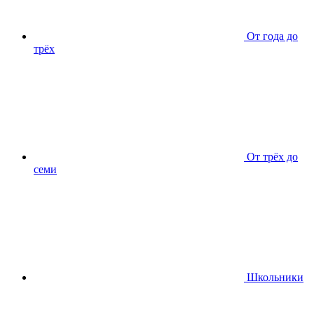
От года до
трёх
От трёх до
семи
Школьники