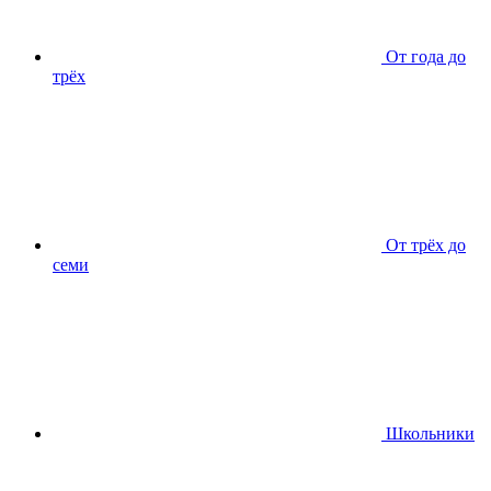
От года до
трёх
От трёх до
семи
Школьники