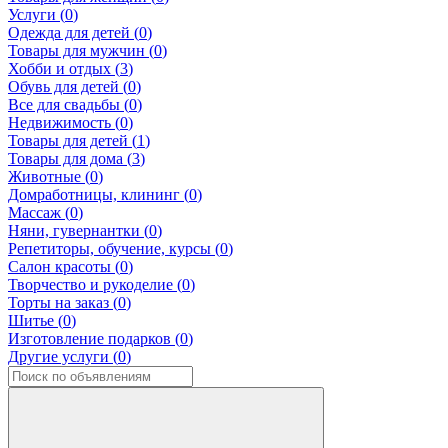
Услуги (
0
)
Одежда для детей (
0
)
Товары для мужчин (
0
)
Хобби и отдых (
3
)
Обувь для детей (
0
)
Все для свадьбы (
0
)
Недвижимость (
0
)
Товары для детей (
1
)
Товары для дома (
3
)
Животные (
0
)
Домработницы, клининг (
0
)
Массаж (
0
)
Няни, гувернантки (
0
)
Репетиторы, обучение, курсы (
0
)
Салон красоты (
0
)
Творчество и рукоделие (
0
)
Торты на заказ (
0
)
Шитье (
0
)
Изготовление подарков (
0
)
Другие услуги (
0
)