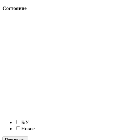
Состояние
Б/У
Новое
Применить