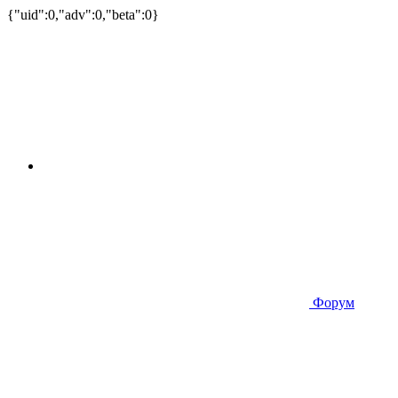
{"uid":0,"adv":0,"beta":0}
Форум