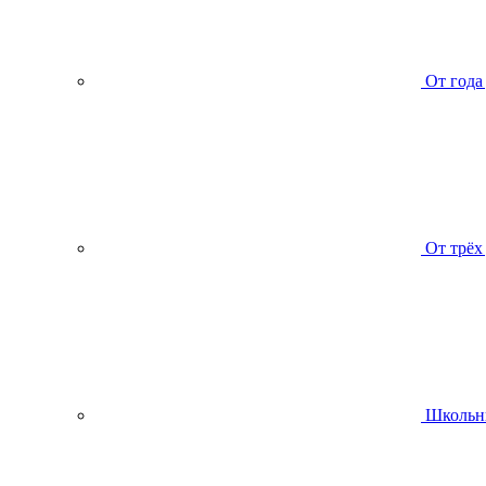
От года
От трёх
Школьн