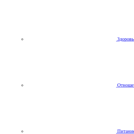
Здоровь
Отноше
Питани