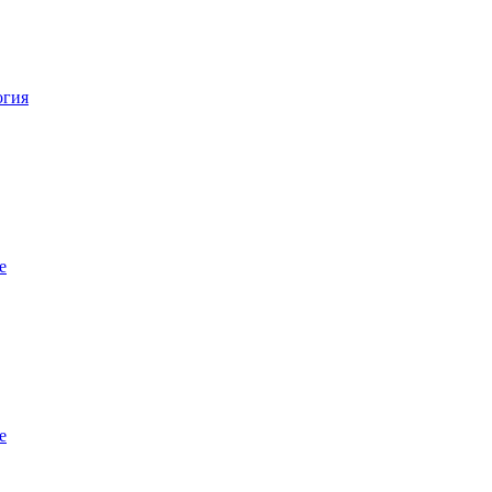
огия
е
е