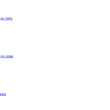
 до трёх
 до семи
ики