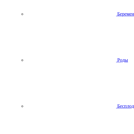
Беремен
Роды
Беспло