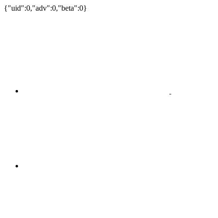
{"uid":0,"adv":0,"beta":0}