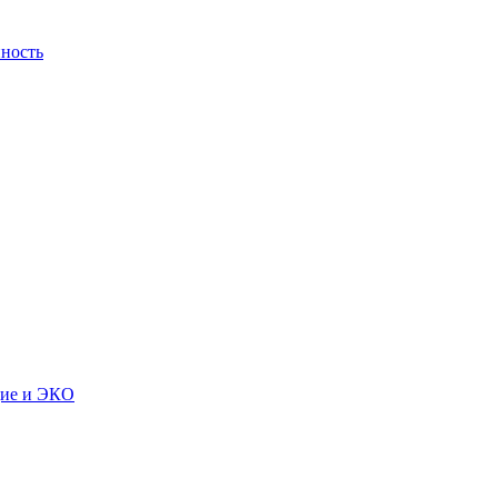
ность
дие и ЭКО