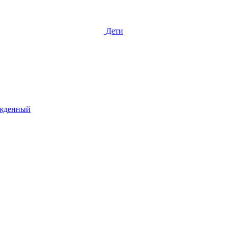
Дети
жденный