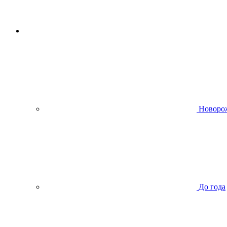
Новоро
До года