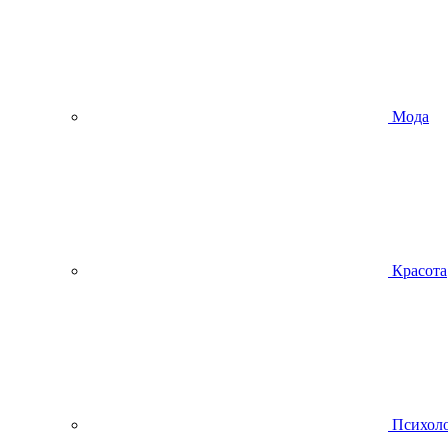
Мода
Красота
Психол