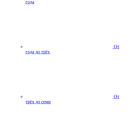
года
От
года до трёх
От
трёх до семи