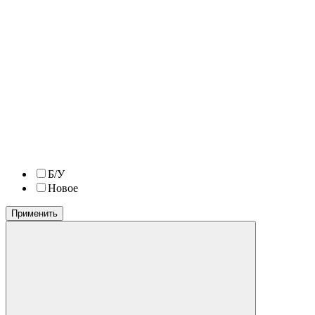
Б/У
Новое
Применить