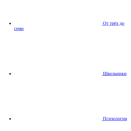
От трёх до
семи
Школьники
Психология