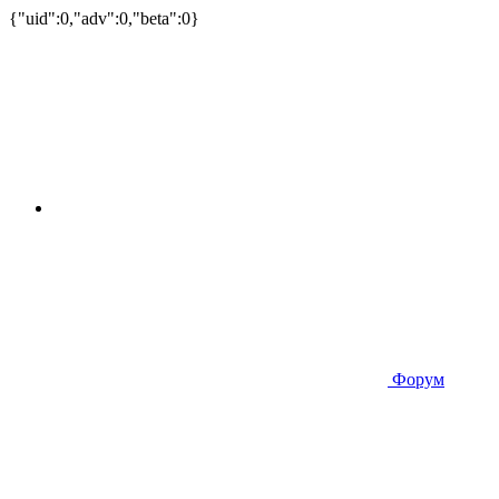
{"uid":0,"adv":0,"beta":0}
Форум