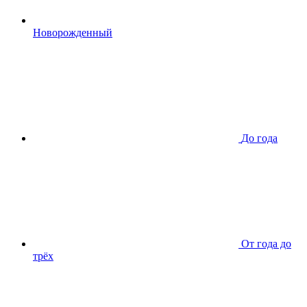
Новорожденный
До года
От года до
трёх