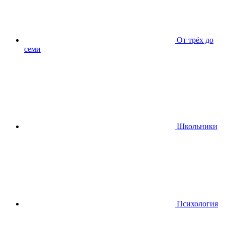
От трёх до
семи
Школьники
Психология