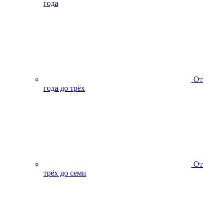
года
От
года до трёх
От
трёх до семи