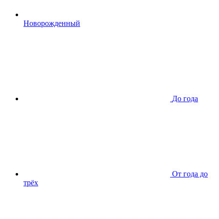
Новорожденный
До года
От года до
трёх