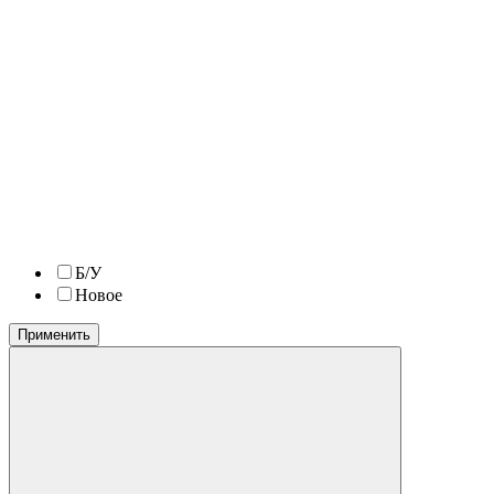
Б/У
Новое
Применить