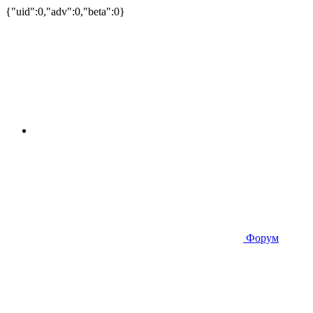
{"uid":0,"adv":0,"beta":0}
Форум