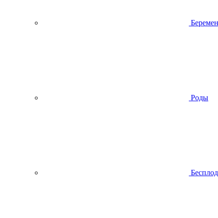
Беремен
Роды
Беспло