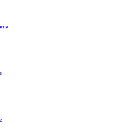
огия
е
е