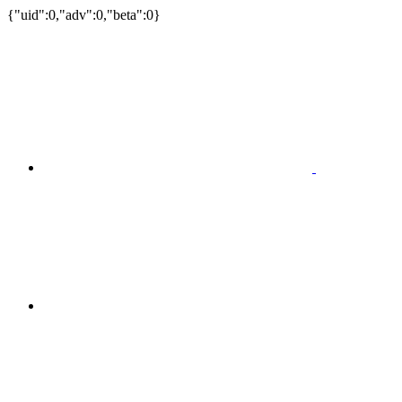
{"uid":0,"adv":0,"beta":0}