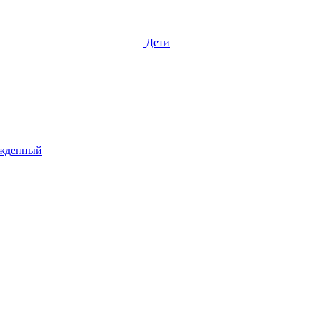
Дети
жденный