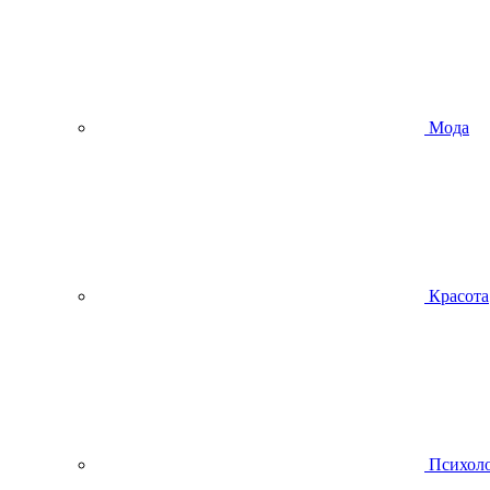
Мода
Красота
Психол