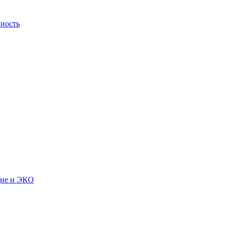
ность
дие и ЭКО