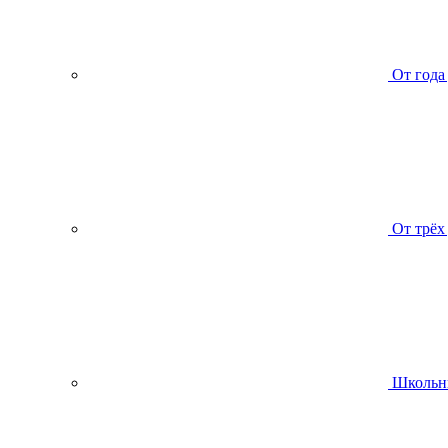
От года
От трёх
Школьн