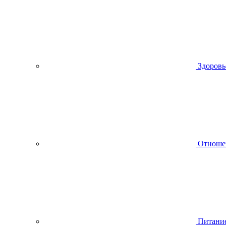
Здоровь
Отноше
Питани