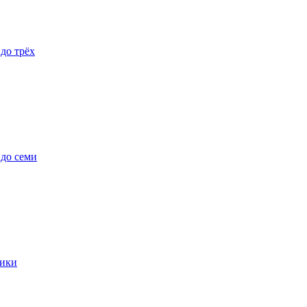
 до трёх
 до семи
ики