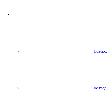
Новоро
До года