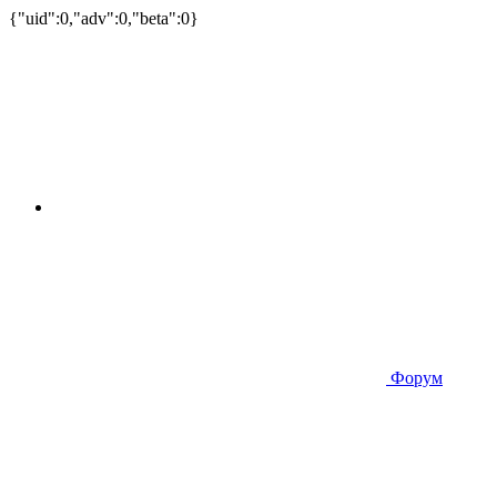
{"uid":0,"adv":0,"beta":0}
Форум