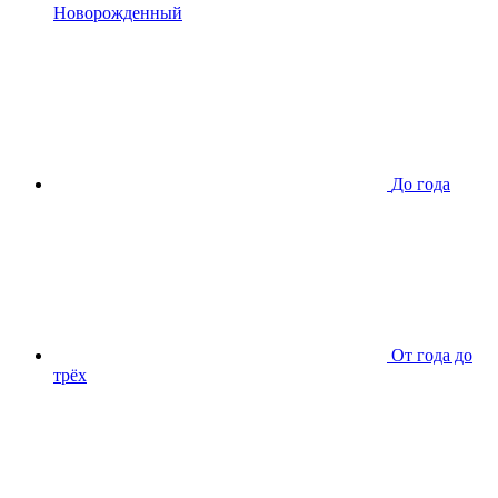
Новорожденный
До года
От года до
трёх