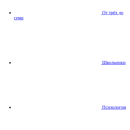
От трёх до
семи
Школьники
Психология