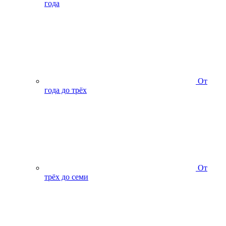
года
От
года до трёх
От
трёх до семи