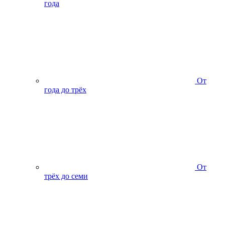
года
От
года до трёх
От
трёх до семи