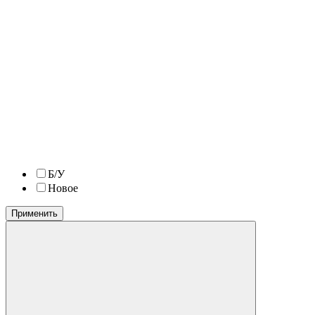
Б/У
Новое
Применить