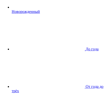
Новорожденный
До года
От года до
трёх