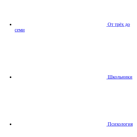
От трёх до
семи
Школьники
Психология