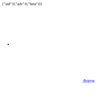
{"uid":0,"adv":0,"beta":0}
Форум