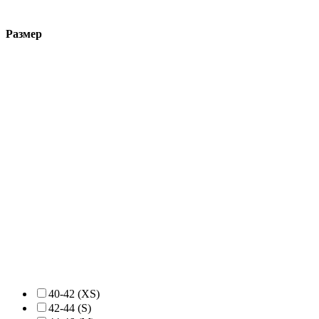
Размер
40-42 (XS)
42-44 (S)