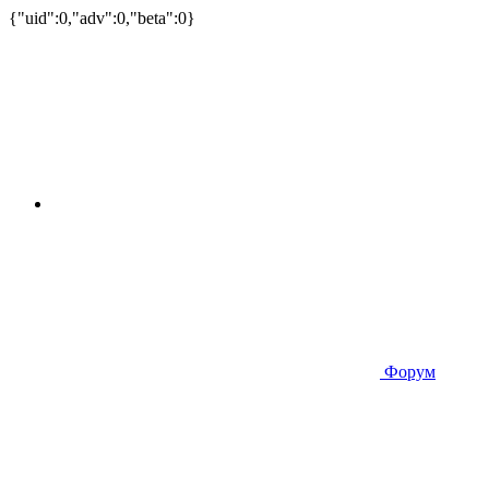
{"uid":0,"adv":0,"beta":0}
Форум