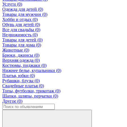
Услуги (
0
)
Одежда для детей (
0
)
Товары для мужчин (
0
)
Хобби и отдых (
0
)
Обувь для детей (
0
)
Все для свадьбы (
0
)
Недвижимость (
0
)
Товары для детей (
0
)
Товары для дома (
0
)
Животные (
0
)
Брюки, джинсы (
0
)
Верхняя одежда (
0
)
Костюмы, пиджаки (
0
)
Нижнее белье, купальники (
0
)
Платья, юбки (
0
)
Рубашки, блузы (
0
)
Свадебные платья (
0
)
Топы, футболки, трикотаж (
0
)
Шапки, шляпы, перчатки (
0
)
Другое (
0
)