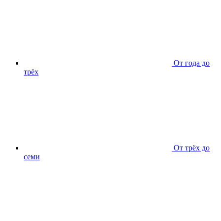
От года до
трёх
От трёх до
семи