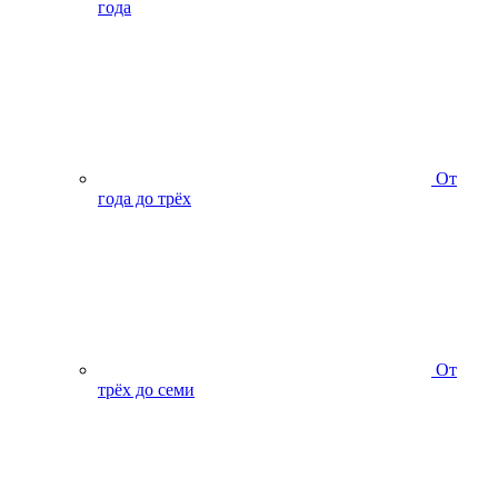
года
От
года до трёх
От
трёх до семи