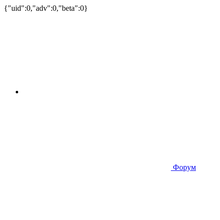
{"uid":0,"adv":0,"beta":0}
Форум