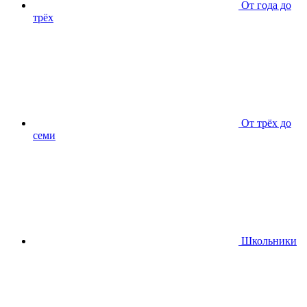
От года до
трёх
От трёх до
семи
Школьники