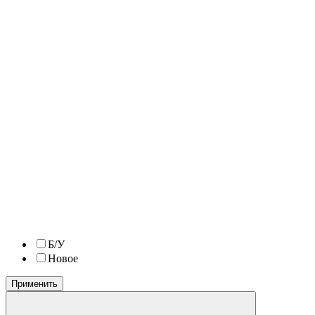
Б/У
Новое
Применить