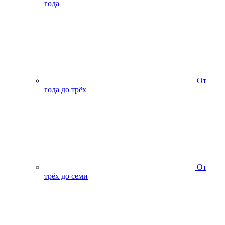
года
От
года до трёх
От
трёх до семи