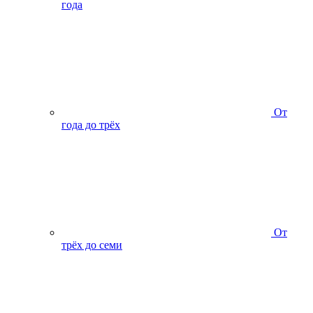
года
От
года до трёх
От
трёх до семи