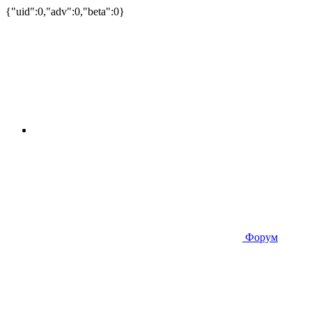
{"uid":0,"adv":0,"beta":0}
Форум