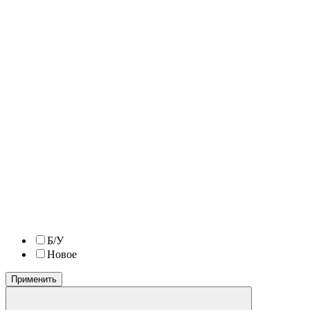
Б/У
Новое
Применить