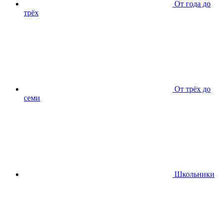
От года до
трёх
От трёх до
семи
Школьники