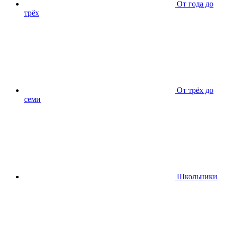
От года до
трёх
От трёх до
семи
Школьники