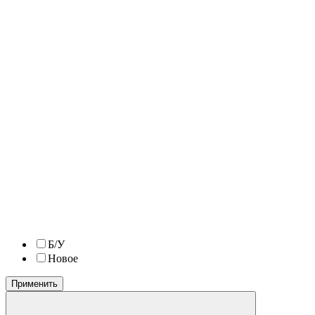
Б/У
Новое
Применить