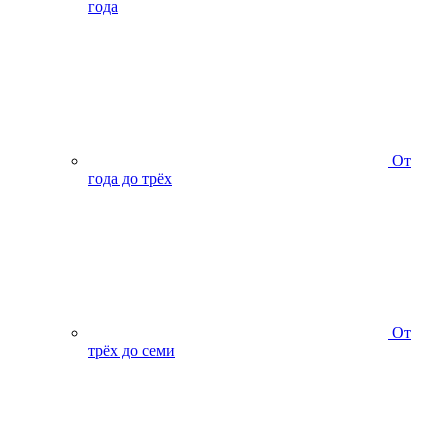
года
От
года до трёх
От
трёх до семи