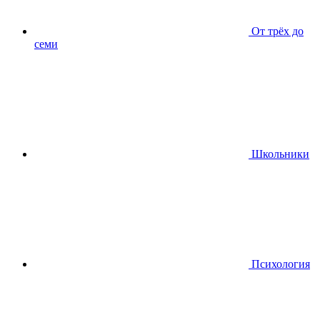
От трёх до
семи
Школьники
Психология