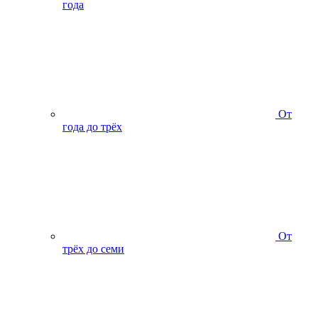
года
От
года до трёх
От
трёх до семи