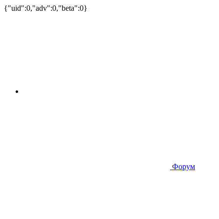
{"uid":0,"adv":0,"beta":0}
Форум