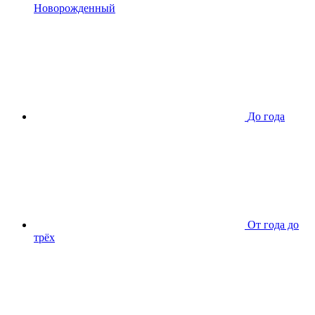
Новорожденный
До года
От года до
трёх