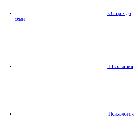
От трёх до
семи
Школьники
Психология