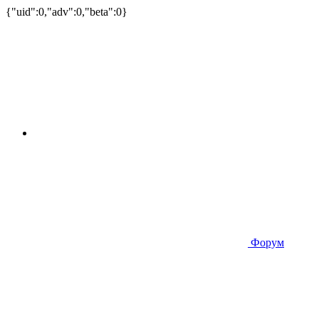
{"uid":0,"adv":0,"beta":0}
Форум