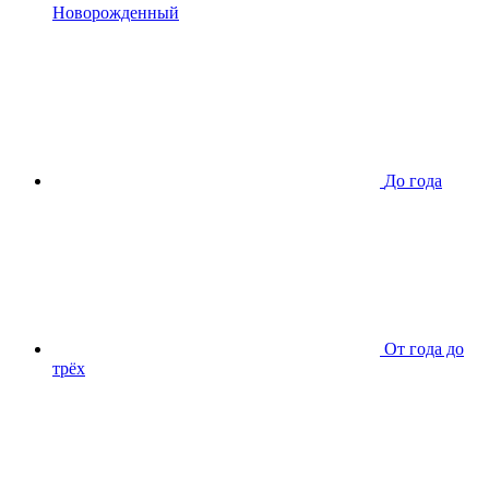
Новорожденный
До года
От года до
трёх