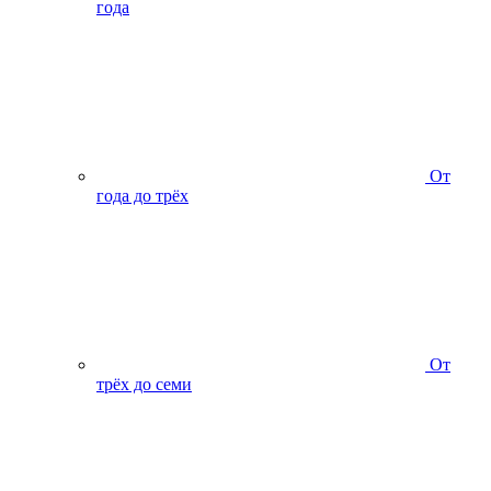
года
От
года до трёх
От
трёх до семи