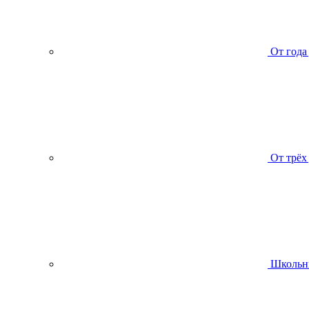
От года
От трёх
Школьн