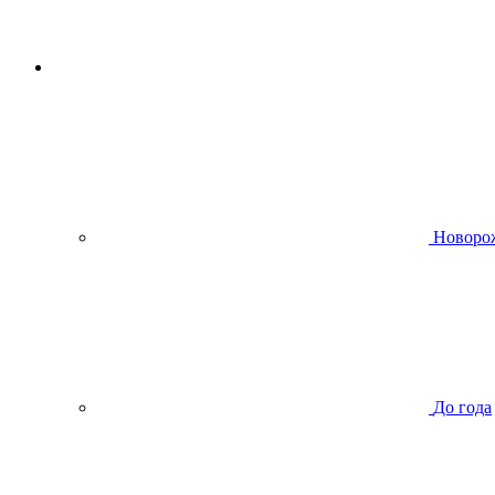
Новоро
До года