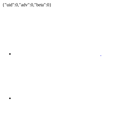
{"uid":0,"adv":0,"beta":0}