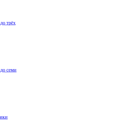
 до трёх
 до семи
ики