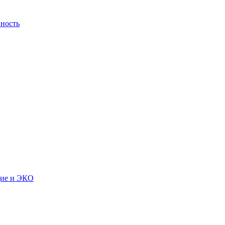
ность
дие и ЭКО