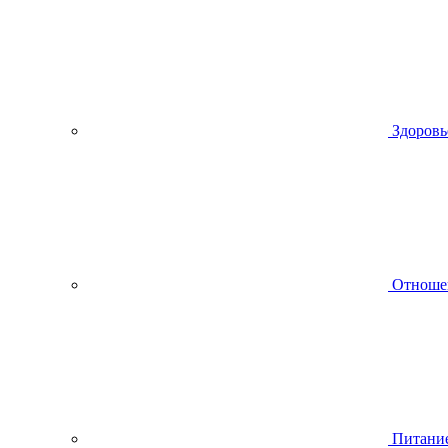
Здоровь
Отноше
Питани