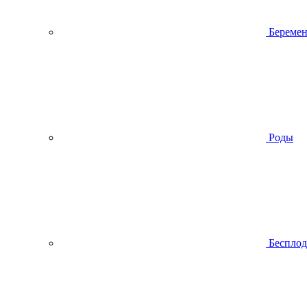
Беремен
Роды
Беспло