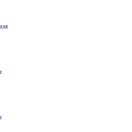
огия
е
е