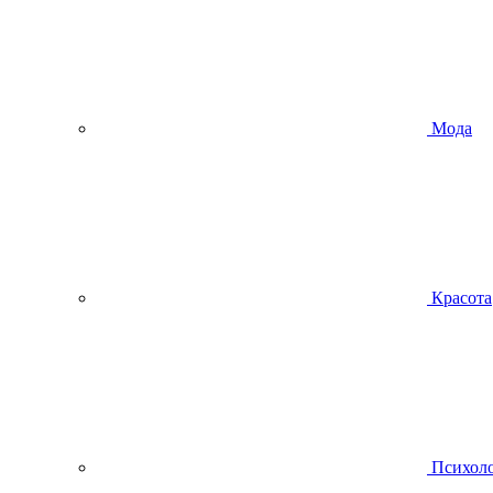
Мода
Красота
Психол