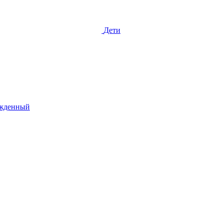
Дети
жденный