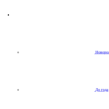
Новоро
До года