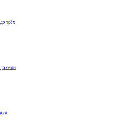
 до трёх
 до семи
ики