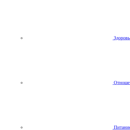
Здоровь
Отноше
Питани