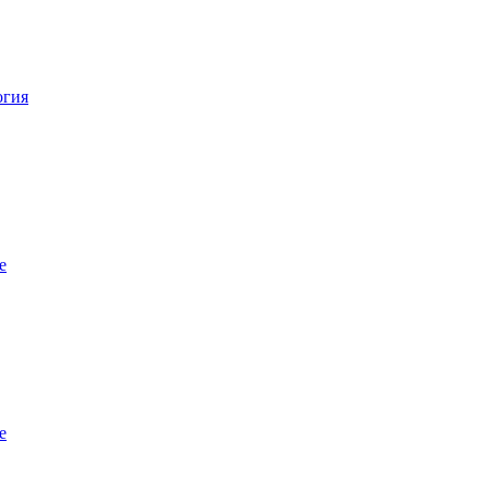
огия
е
е