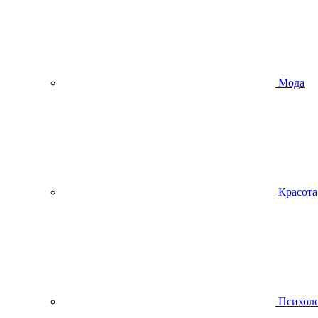
Мода
Красота
Психол