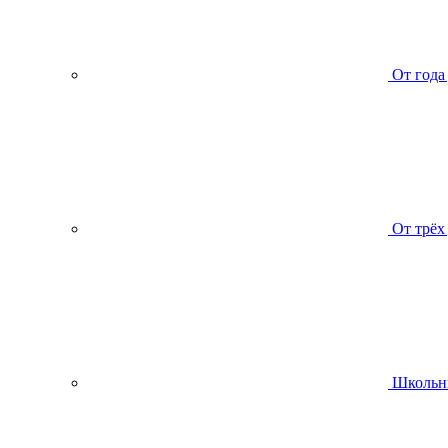
От года
От трёх
Школьн