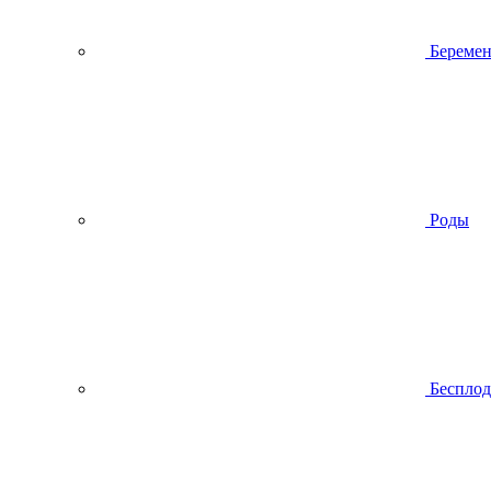
Беремен
Роды
Беспло