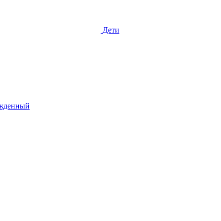
Дети
жденный