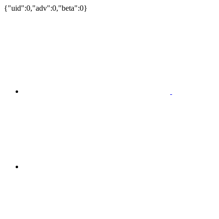
{"uid":0,"adv":0,"beta":0}