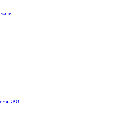
ность
дие и ЭКО