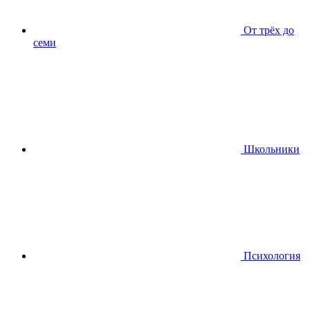
От трёх до
семи
Школьники
Психология