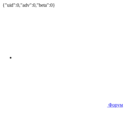
{"uid":0,"adv":0,"beta":0}
Форум