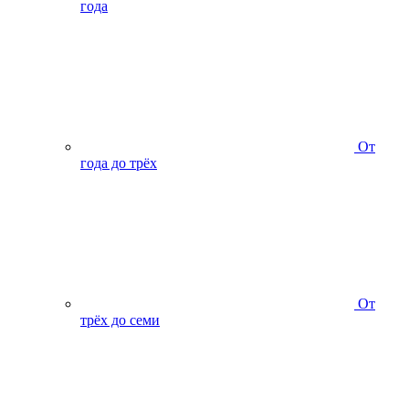
года
От
года до трёх
От
трёх до семи