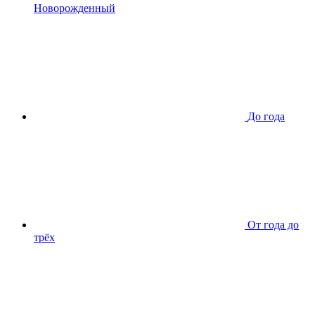
Новорожденный
До года
От года до
трёх