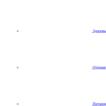
Здоровь
Отноше
Питани