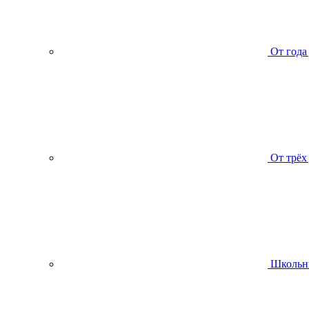
От года
От трёх
Школьн