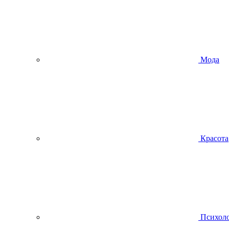
Мода
Красота
Психол