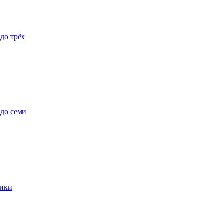
 до трёх
 до семи
ики