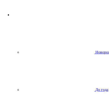
Новоро
До года