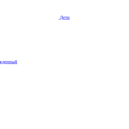
Дети
жденный