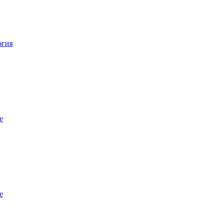
огия
е
е