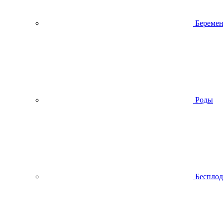
Беремен
Роды
Беспло