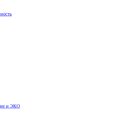
ность
дие и ЭКО