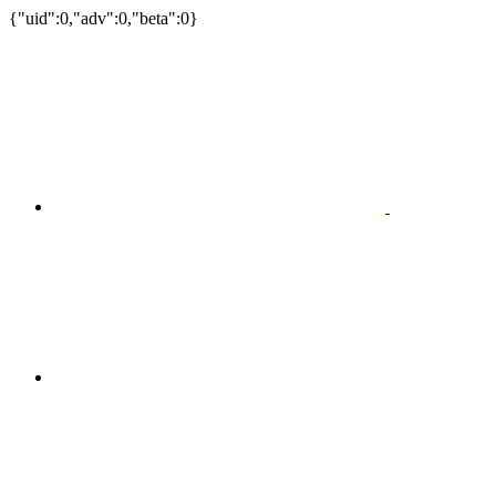
{"uid":0,"adv":0,"beta":0}