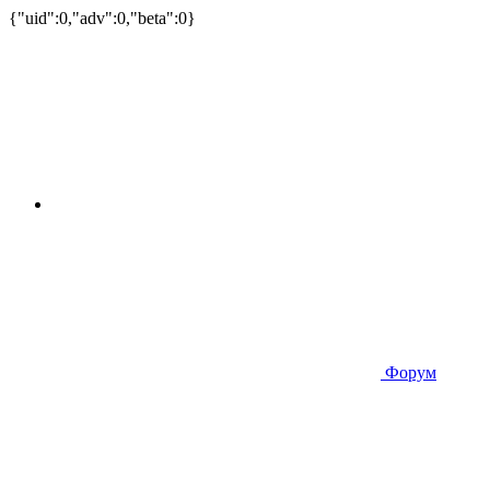
{"uid":0,"adv":0,"beta":0}
Форум