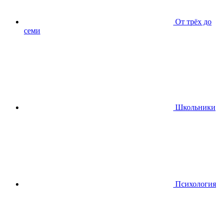
От трёх до
семи
Школьники
Психология