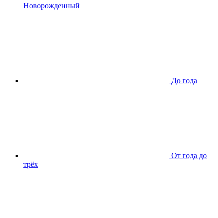
Новорожденный
До года
От года до
трёх