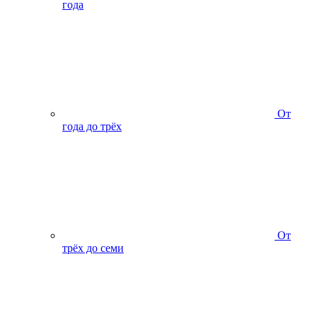
года
От
года до трёх
От
трёх до семи