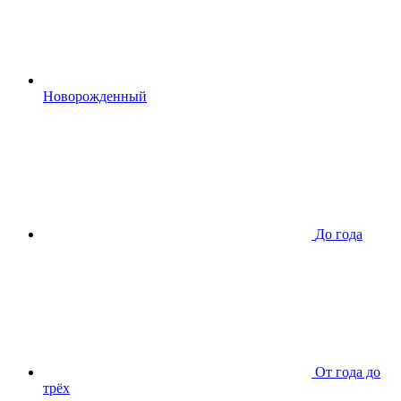
Новорожденный
До года
От года до
трёх