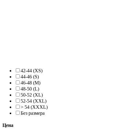
42-44 (XS)
44-46 (S)
46-48 (M)
48-50 (L)
50-52 (XL)
52-54 (XXL)
> 54 (ХXXL)
Без размера
Цена