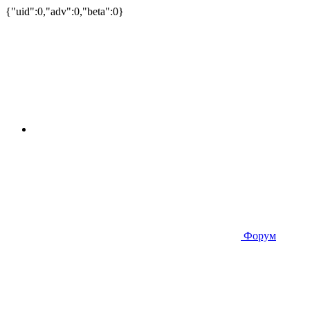
{"uid":0,"adv":0,"beta":0}
Форум