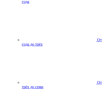
года
От
года до трёх
От
трёх до семи