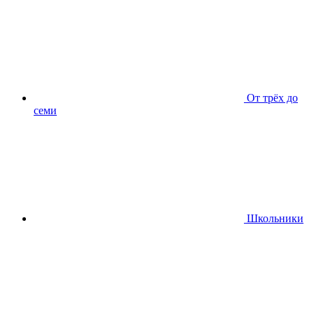
От трёх до
семи
Школьники