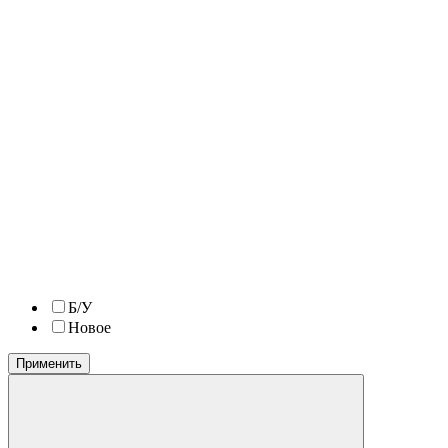
Б/У
Новое
Применить