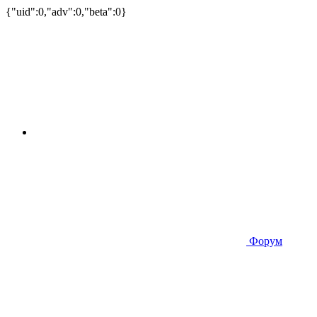
{"uid":0,"adv":0,"beta":0}
Форум