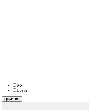
Б/У
Новое
Применить