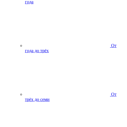
года
От
года до трёх
От
трёх до семи