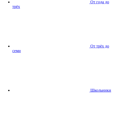
От года до
трёх
От трёх до
семи
Школьники