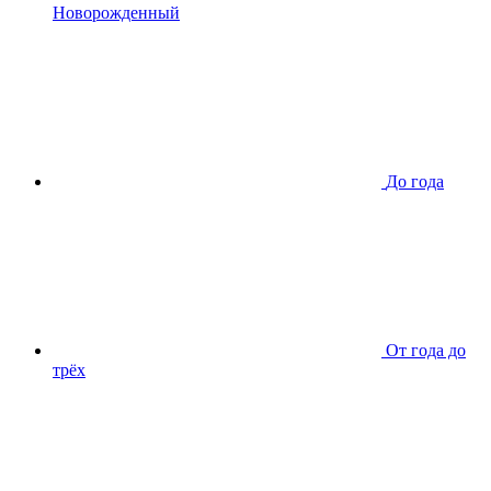
Новорожденный
До года
От года до
трёх