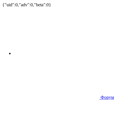
{"uid":0,"adv":0,"beta":0}
Форум