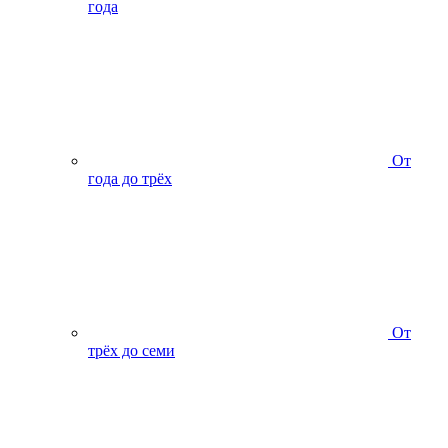
года
От
года до трёх
От
трёх до семи