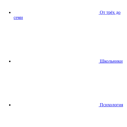
От трёх до
семи
Школьники
Психология