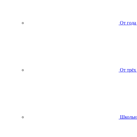
От года
От трёх
Школьн