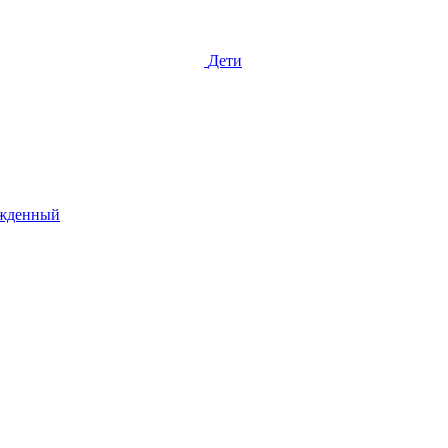
Дети
жденный