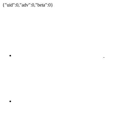
{"uid":0,"adv":0,"beta":0}