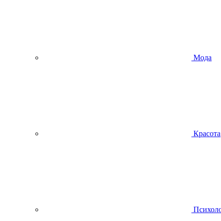
Мода
Красота
Психол