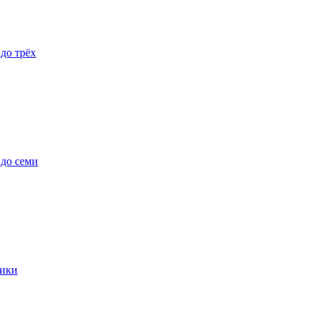
 до трёх
 до семи
ики