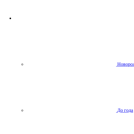
Новоро
До года