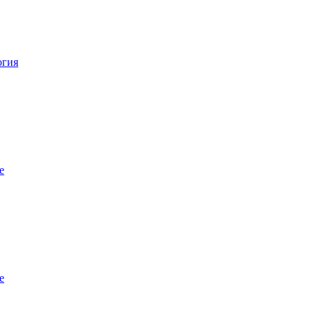
огия
е
е