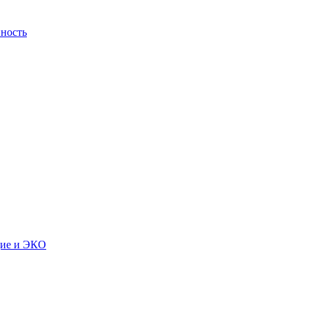
ность
дие и ЭКО