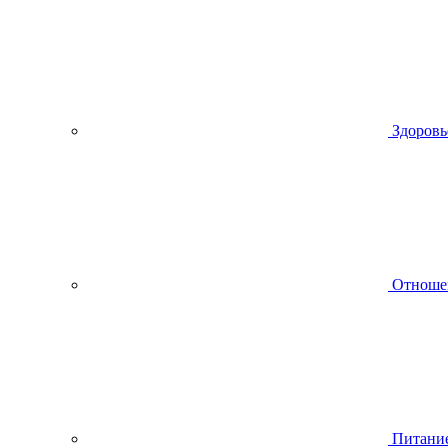
Здоровь
Отноше
Питани