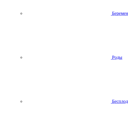
Беремен
Роды
Беспло