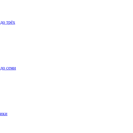
 до трёх
 до семи
ики