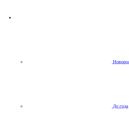
Новоро
До года