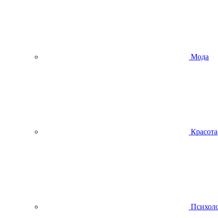
Мода
Красота
Психол