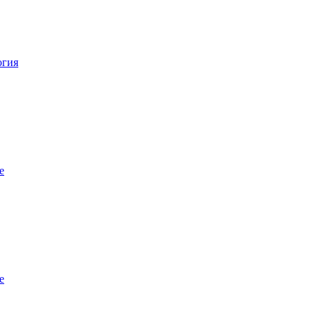
огия
е
е