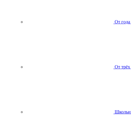
От года
От трёх
Школьн