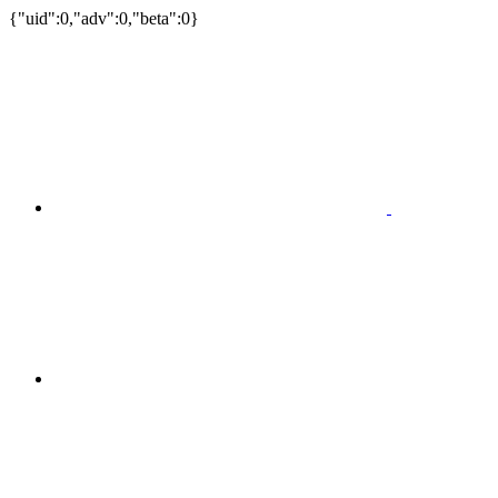
{"uid":0,"adv":0,"beta":0}