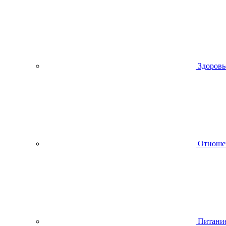
Здоровь
Отноше
Питани