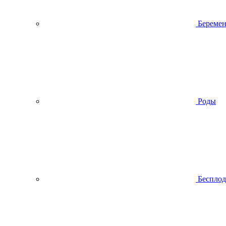
Беремен
Роды
Беспло