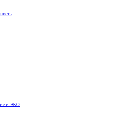
ность
дие и ЭКО