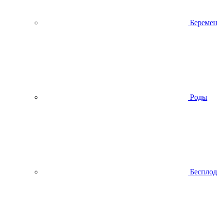
Беремен
Роды
Беспло