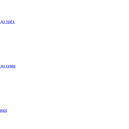
 до трёх
 до семи
ики