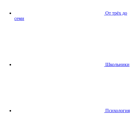
От трёх до
семи
Школьники
Психология