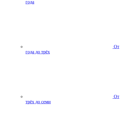
года
От
года до трёх
От
трёх до семи