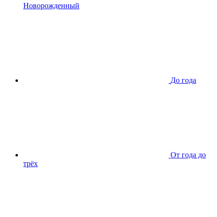
Новорожденный
До года
От года до
трёх