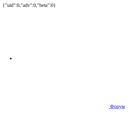
{"uid":0,"adv":0,"beta":0}
Форум