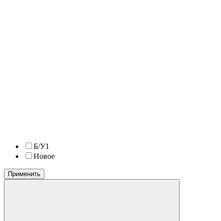
Б/У
1
Новое
Применить