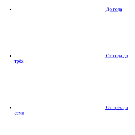
До года
От года до
трёх
От трёх до
семи