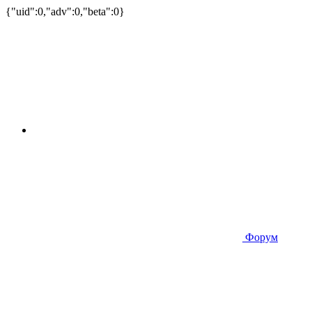
{"uid":0,"adv":0,"beta":0}
Форум