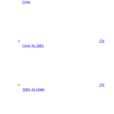
года
От
года до трёх
От
трёх до семи