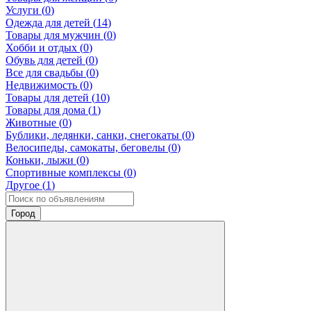
Услуги (
0
)
Одежда для детей (
14
)
Товары для мужчин (
0
)
Хобби и отдых (
0
)
Обувь для детей (
0
)
Все для свадьбы (
0
)
Недвижимость (
0
)
Товары для детей (
10
)
Товары для дома (
1
)
Животные (
0
)
Бублики, ледянки, санки, снегокаты (
0
)
Велосипеды, самокаты, беговелы (
0
)
Коньки, лыжи (
0
)
Спортивные комплексы (
0
)
Другое (
1
)
Город