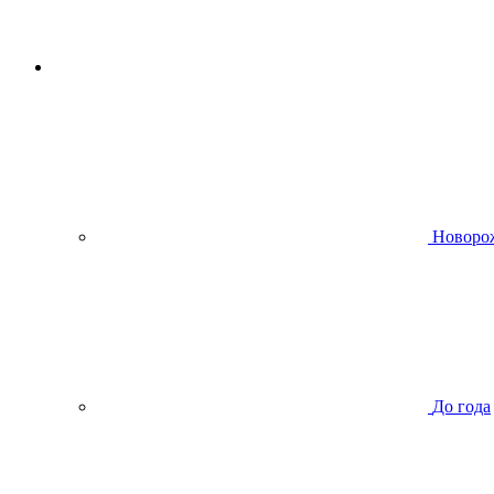
Новоро
До года