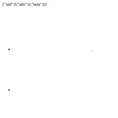
{"uid":0,"adv":0,"beta":0}