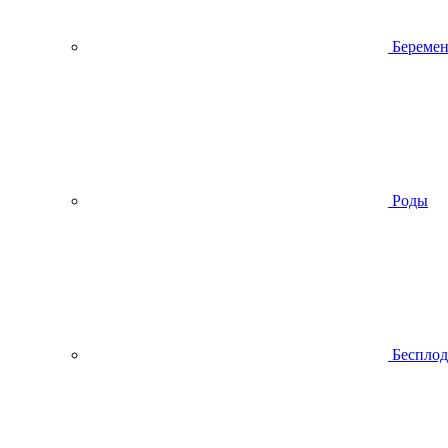
Беремен
Роды
Беспло