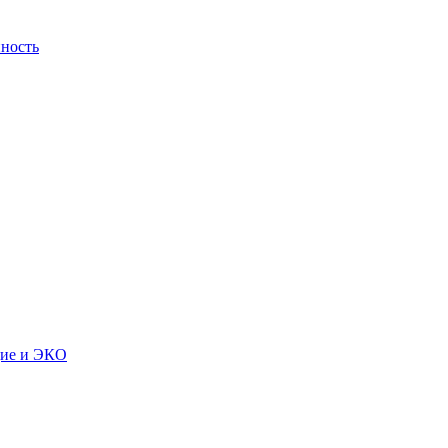
ность
дие и ЭКО