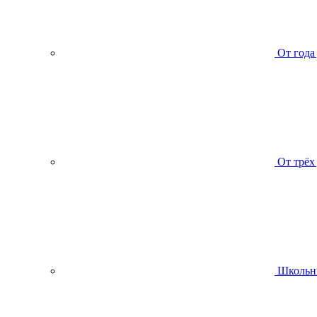
От года
От трёх
Школьн