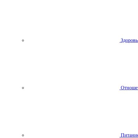
Здоровь
Отноше
Питани