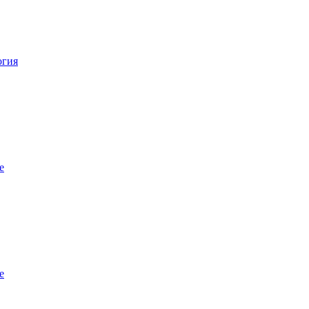
огия
е
е