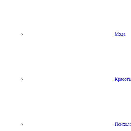
Мода
Красота
Психол