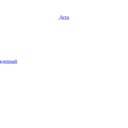
Дети
жденный