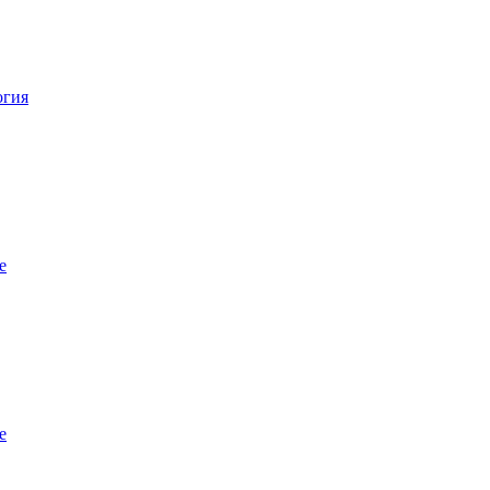
огия
е
е