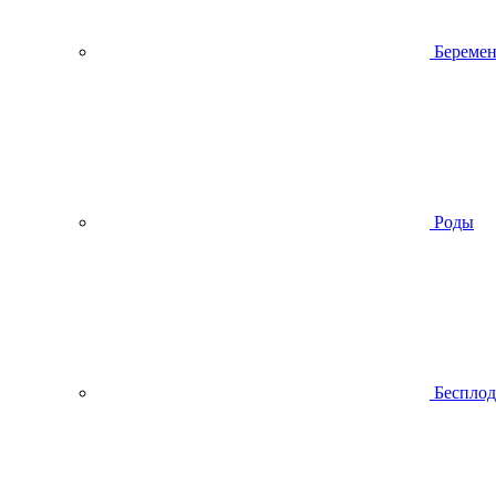
Беремен
Роды
Беспло