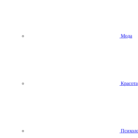
Мода
Красота
Психол