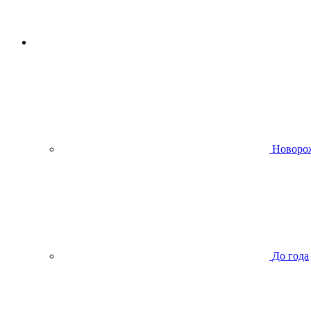
Новоро
До года