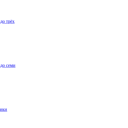
 до трёх
 до семи
ики