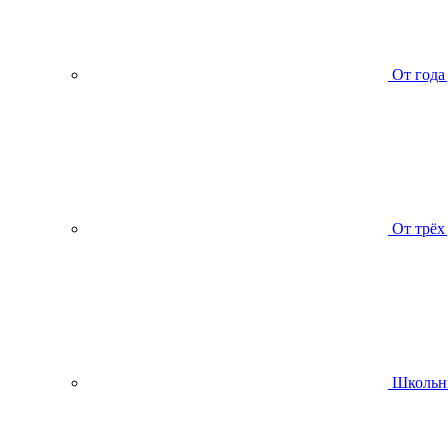
От года
От трёх
Школьн