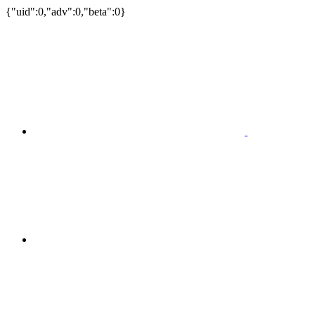
{"uid":0,"adv":0,"beta":0}