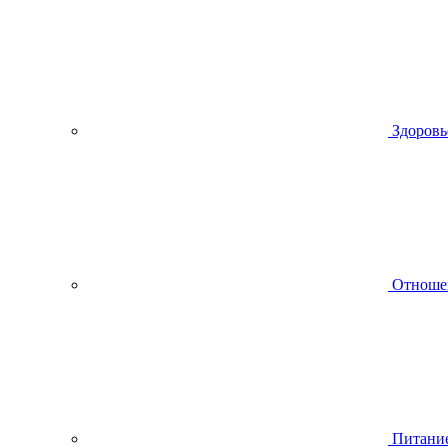
Здоровь
Отноше
Питани