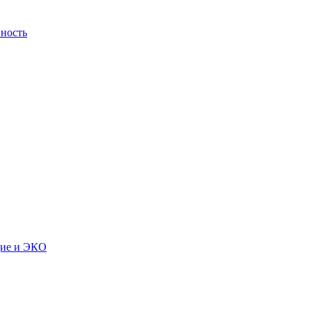
ность
дие и ЭКО