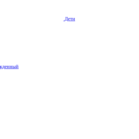
Дети
жденный