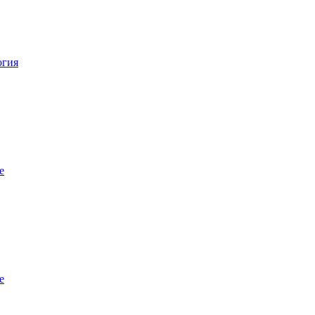
огия
е
е