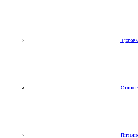
Здоровь
Отноше
Питани