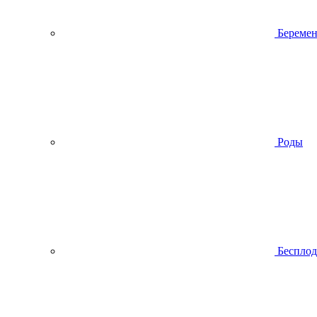
Беремен
Роды
Беспло