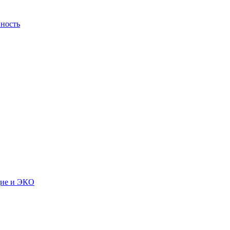
ность
дие и ЭКО