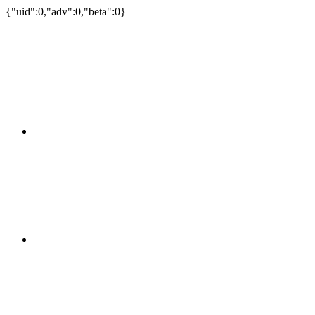
{"uid":0,"adv":0,"beta":0}