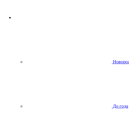
Новоро
До года