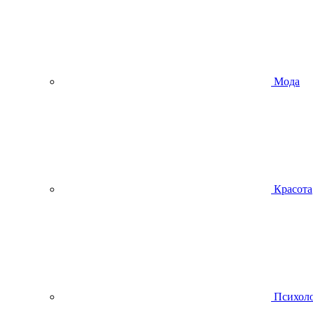
Мода
Красота
Психол