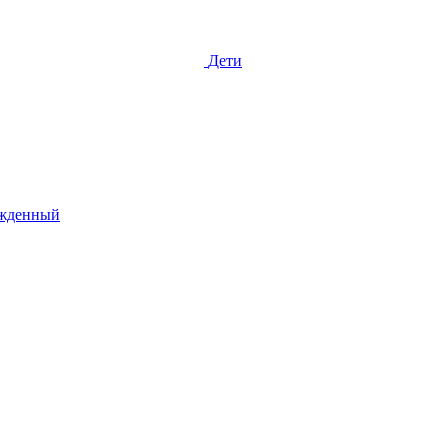
Дети
жденный