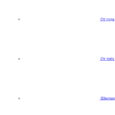
От года
От трёх
Школьн