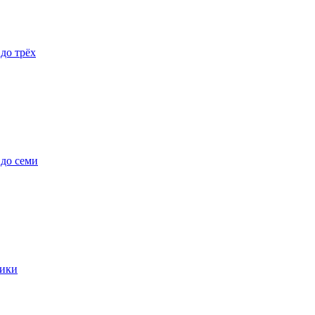
 до трёх
 до семи
ики