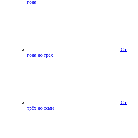
года
От
года до трёх
От
трёх до семи