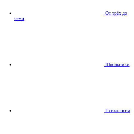
От трёх до
семи
Школьники
Психология