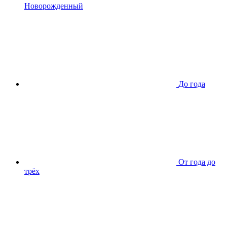
Новорожденный
До года
От года до
трёх