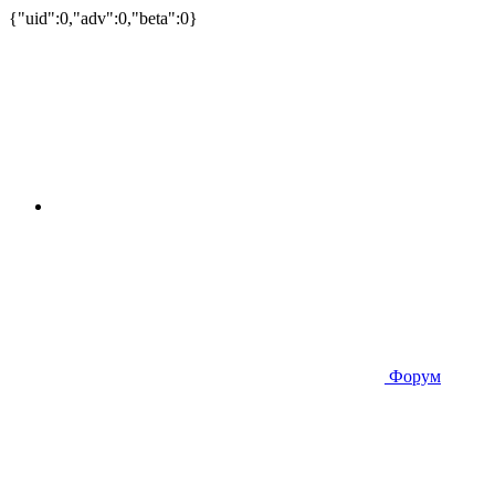
{"uid":0,"adv":0,"beta":0}
Форум