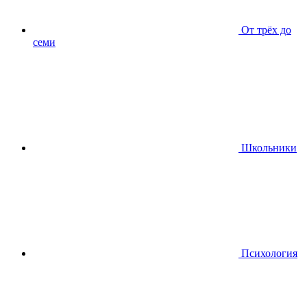
От трёх до
семи
Школьники
Психология