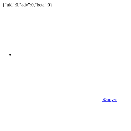
{"uid":0,"adv":0,"beta":0}
Форум