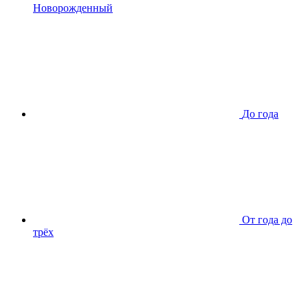
Новорожденный
До года
От года до
трёх