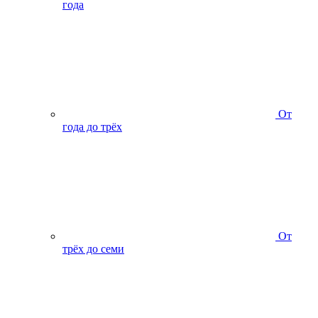
года
От
года до трёх
От
трёх до семи