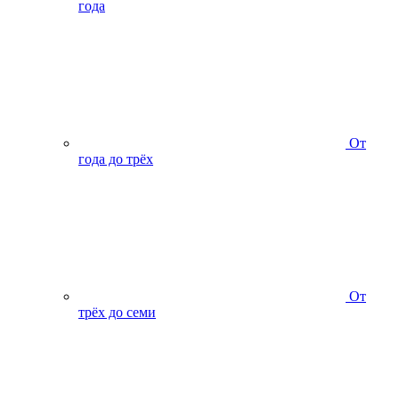
года
От
года до трёх
От
трёх до семи