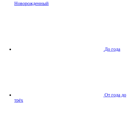
Новорожденный
До года
От года до
трёх