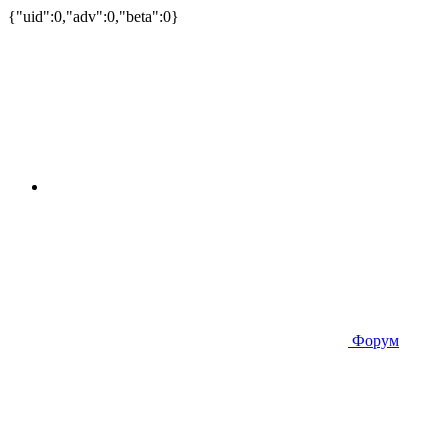
{"uid":0,"adv":0,"beta":0}
Форум