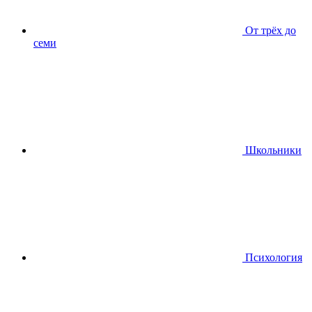
От трёх до
семи
Школьники
Психология