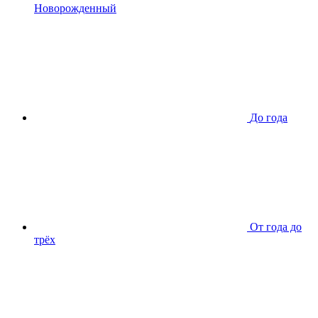
Новорожденный
До года
От года до
трёх