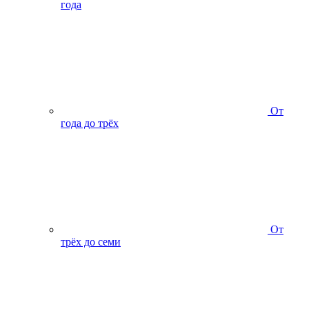
года
От
года до трёх
От
трёх до семи