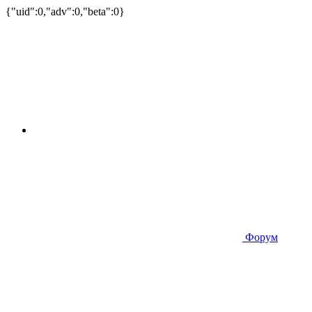
{"uid":0,"adv":0,"beta":0}
Форум