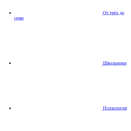
От трёх до
семи
Школьники
Психология