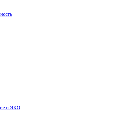
ность
дие и ЭКО