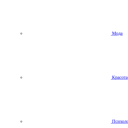
Мода
Красота
Психол