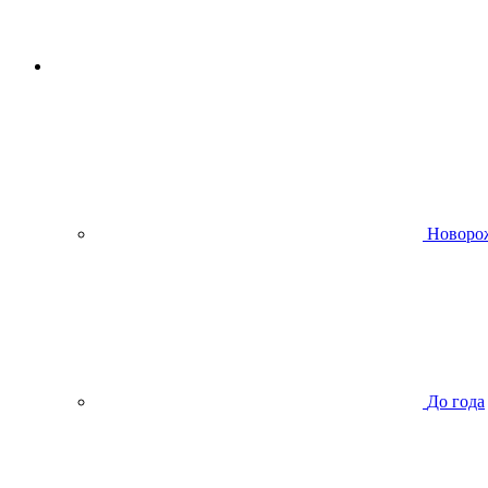
Новоро
До года