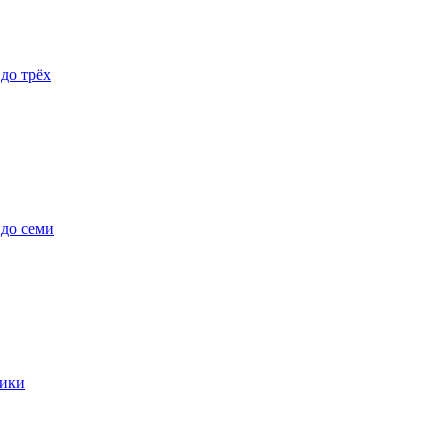
 до трёх
 до семи
ики