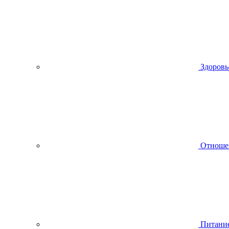
Здоровь
Отноше
Питани