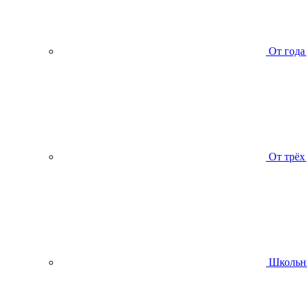
От года
От трёх
Школьн