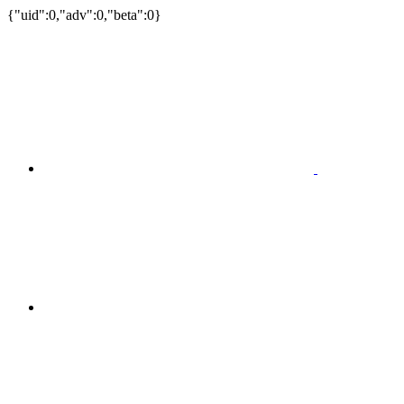
{"uid":0,"adv":0,"beta":0}