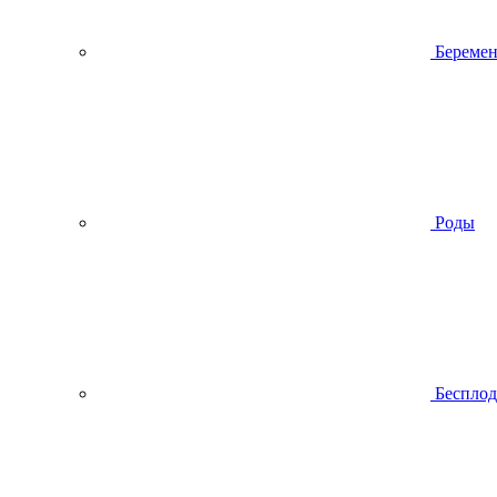
Беремен
Роды
Беспло