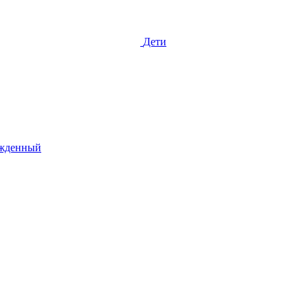
Дети
жденный