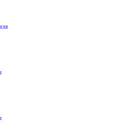
огия
е
е