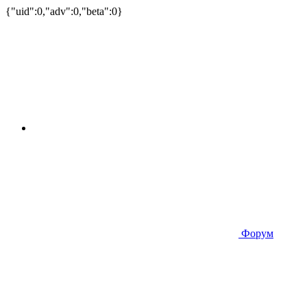
{"uid":0,"adv":0,"beta":0}
Форум