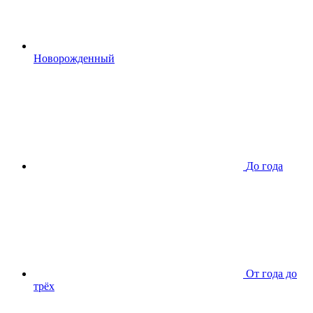
Новорожденный
До года
От года до
трёх