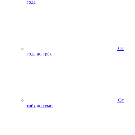
года
От
года до трёх
От
трёх до семи