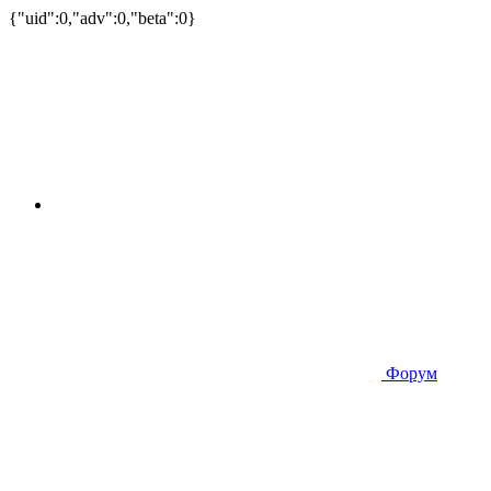
{"uid":0,"adv":0,"beta":0}
Форум