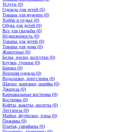
Услуги (
0
)
Одежда для детей (
0
)
Товары для мужчин (
0
)
Хобби и отдых (
0
)
Обувь для детей (
0
)
Все для свадьбы (
0
)
Недвижимость (
0
)
Товары для детей (
0
)
Товары для дома (
0
)
Животные (
0
)
Белье, носки, колготки (
0
)
Блузки, туники (
0
)
Брюки (
0
)
Верхняя одежда (
0
)
Водолазки, лонгсливы (
0
)
Шапки, варежки, шарфы (
0
)
Джинсы (
0
)
Карнавальные костюмы (
0
)
Костюмы (
0
)
Кофты, жакеты, жилеты (
0
)
Леггинсы (
0
)
Майки, футболки, топы (
0
)
Пижамы (
0
)
Платья, сарафаны (
0
)
Пуловеры, джемперы (
0
)