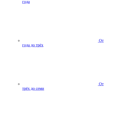
года
От
года до трёх
От
трёх до семи