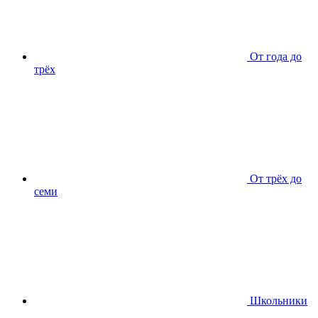
От года до
трёх
От трёх до
семи
Школьники