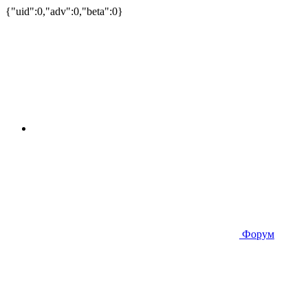
{"uid":0,"adv":0,"beta":0}
Форум