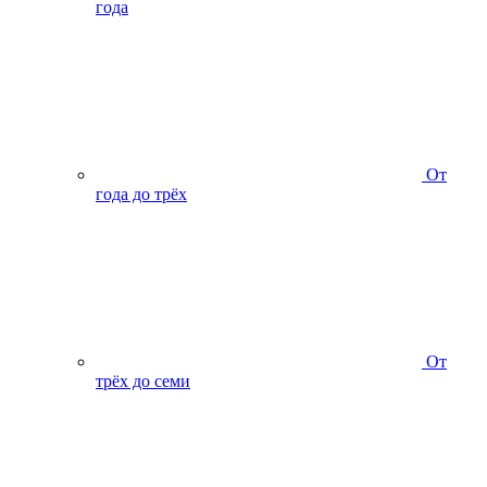
года
От
года до трёх
От
трёх до семи